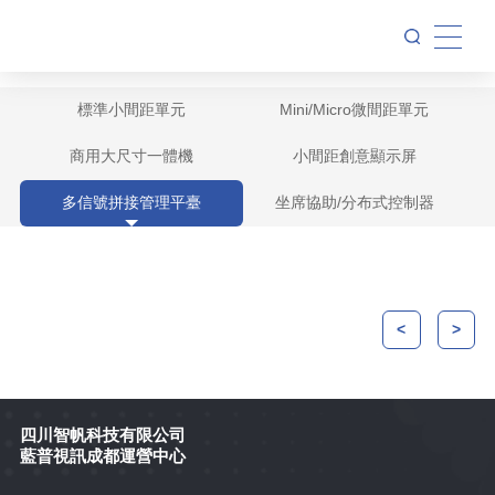
標準小間距單元
Mini/Micro微間距單元
商用大尺寸一體機
戶內SMD系列
小間距創意顯示屏
Mini多合一系列
多信號拼接管理平臺
戶內信息發布一體機
戶內弧形SMD系列
坐席協助/分布式控制器
正裝COB系列
柔性顯示系列
LED拼接控制管理平臺
戶內倒裝SMD系列
TOPCOB一體機
不規則顯示系列
網絡分布式系統
倒裝COB系列
綜合信息發布管理平臺
半戶外高亮系列
會議室一體機
內外弧形顯示拼接
多人坐席管理系統
TOPCOB系列
<
>
一體機四合一控制主板
租賃小間距系列
教育一體機
球面顯示系列
戶外小間距固裝系列
戶外信息發布一體機
單元主控制卡
地磚顯示系列
四川智帆科技有限公司
智慧燈桿顯示
藍普視訊成都運營中心